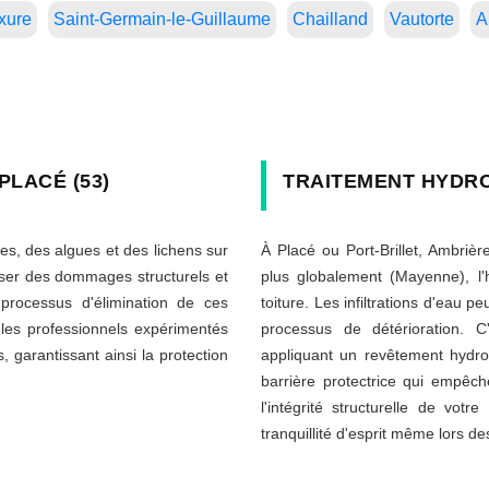
xure
Saint-Germain-le-Guillaume
Chailland
Vautorte
A
PLACÉ (53)
TRAITEMENT HYDR
es, des algues et des lichens sur
À Placé ou Port-Brillet, Ambrière
ser des dommages structurels et
plus globalement (Mayenne), l'
processus d'élimination de ces
toiture. Les infiltrations d'eau
 les professionnels expérimentés
processus de détérioration. C'
garantissant ainsi la protection
appliquant un revêtement hydro
barrière protectrice qui empêc
l'intégrité structurelle de vot
tranquillité d'esprit même lors des